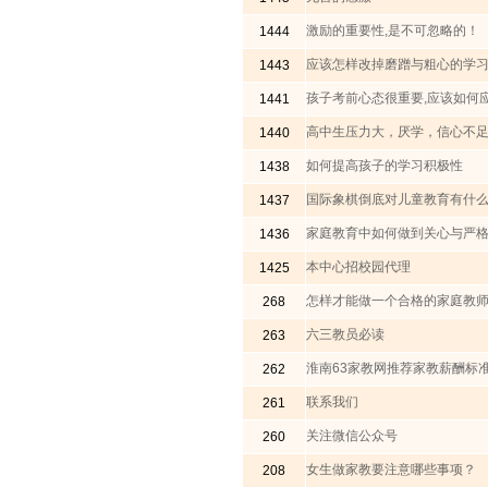
激励的重要性,是不可忽略的！
1444
应该怎样改掉磨蹭与粗心的学习
1443
孩子考前心态很重要,应该如何
1441
高中生压力大，厌学，信心不
1440
如何提高孩子的学习积极性
1438
国际象棋倒底对儿童教育有什
1437
家庭教育中如何做到关心与严
1436
本中心招校园代理
1425
怎样才能做一个合格的家庭教
268
六三教员必读
263
淮南63家教网推荐家教薪酬标
262
联系我们
261
关注微信公众号
260
女生做家教要注意哪些事项？
208