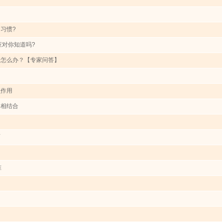
习惯?
应对你知道吗?
足怎么办？【专家问答】
么作用
格相结合
师
准