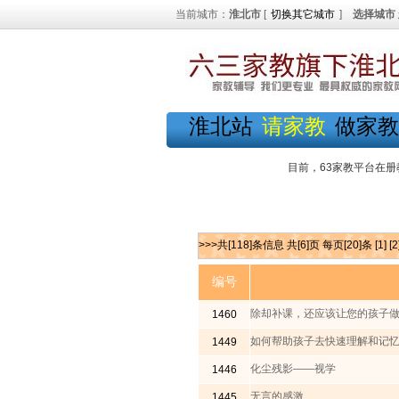
当前城市：
淮北市
[
切换其它城市
]
选择城市
淮北站
请家教
做家教
目前，63家教平台在册
>>>共[118]条信息 共[6]页 每页[20]条
[1]
[2
编号
除却补课，还应该让您的孩子
1460
如何帮助孩子去快速理解和记
1449
化尘残影——视学
1446
无言的感激
1445