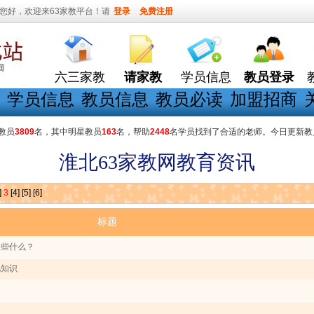
您好，欢迎来63家教平台！请
登录
免费注册
六三家教
请家教
学员信息
教员登录
学员信息
教员信息
教员必读
加盟招商
教员
3809
名，其中明星教员
163
名，帮助
2448
名学员找到了合适的老师。今日更新教
淮北63家教网教育资讯
]
3
[4]
[5]
[6]
标题
做些什么？
忆知识