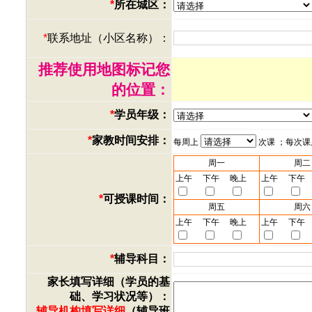
*
所在城区：
*
联系地址（小区名称）：
推荐使用地图标记您
的位置：
*
学员年级：
*
家教时间安排：
每周上
次课 ；每次
周一
周二
上午
下午
晚上
上午
下午
*
可授课时间：
周五
周六
上午
下午
晚上
上午
下午
*
辅导科目：
家长填写详细（学员的基
础、学习状况等）：
辅导机构填写详细
（辅导班