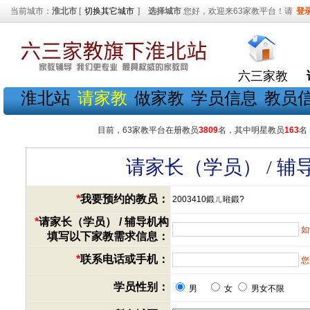
当前城市：
淮北市
[
切换其它城市
]
选择城市
您好，欢迎来63家教平台！请
登
六三家教
淮北站
请家教
做家教
学员信息
教员
目前，63家教平台在册教员
3809
名，其中明星教员
163
名
请家长（学员） / 
*
我要预约的教员：
2003410鍛ㄦ暀鍛?
*
请家长（学员） / 辅导机构
如
填写以下家教需求信息：
*
联系电话或手机：
您
学员性别：
男
女
男女不限