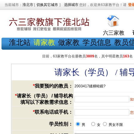
当前城市：
淮北市
[
切换其它城市
]
选择城市
您好，欢迎来63家教平台！请
登
六三家教
淮北站
请家教
做家教
学员信息
教员
目前，63家教平台在册教员
3809
名，其中明星教员
163
名
请家长（学员） / 
*
我要预约的教员：
2003417鍒樻暀鍛?
*
请家长（学员） / 辅导机构
如
填写以下家教需求信息：
*
联系电话或手机：
您
学员性别：
男
女
男女不限