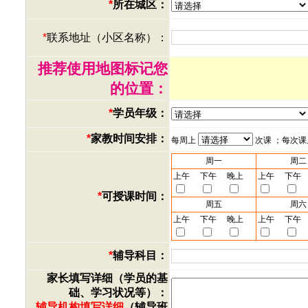
*
所在城区：
*
联系地址（小区名称）：
推荐使用地图标记您
的位置：
*
学员年级：
*
家教时间安排：
每周上
次课 ；每次
周一
周二
上午
下午
晚上
上午
下午
*
可授课时间：
周五
周六
上午
下午
晚上
上午
下午
*
辅导科目：
家长填写详细（学员的基
础、学习状况等）：
辅导机构填写详细
（辅导班