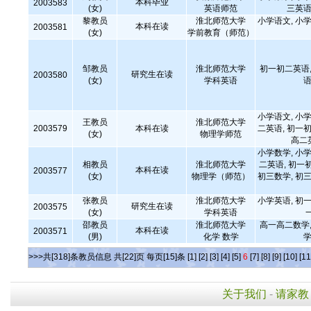
本科毕业
2003583
(女)
英语师范
三英语
黎教员
淮北师范大学
小学语文, 小学
本科在读
2003581
(女)
学前教育（师范）
邹教员
淮北师范大学
初一初二英语,
研究生在读
2003580
(女)
学科英语
语
小学语文, 小学
王教员
淮北师范大学
2003579
本科在读
二英语, 初一初
(女)
物理学师范
高二
小学数学, 小学
相教员
淮北师范大学
二英语, 初一
本科在读
2003577
(女)
物理学（师范）
初三数学, 初三
张教员
淮北师范大学
小学英语, 初一
研究生在读
2003575
(女)
学科英语
邵教员
淮北师范大学
高一高二数学,
本科在读
2003571
(男)
化学 数学
学
>>>共[318]条教员信息 共[22]页 每页[15]条
[1]
[2]
[3]
[4]
[5]
6
[7]
[8]
[9]
[10]
[11
关于我们
-
请家教