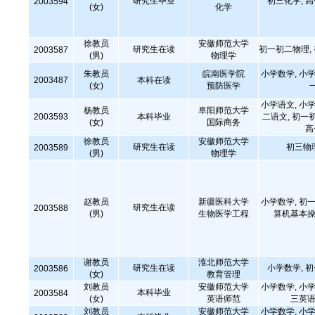
研究生毕业
初三化学, 
2003594
(女)
化学
徐教员
安徽师范大学
研究生在读
初一初二物理,
2003587
(男)
物理学
朱教员
皖南医学院
小学数学, 小学
2003487
本科在读
(女)
预防医学
小学语文, 小学
杨教员
阜阳师范大学
2003593
本科毕业
二语文, 初一
(女)
国际商务
高
徐教员
安徽师范大学
研究生在读
初三物
2003589
(男)
物理学
赵教员
新疆医科大学
小学数学, 初一
研究生在读
2003588
(男)
生物医学工程
算机基本操
谢教员
淮北师范大学
研究生在读
小学数学, 
2003586
(女)
教育管理
刘教员
安徽师范大学
小学数学, 小学
本科毕业
2003584
(女)
英语师范
三英语
刘教员
安徽师范大学
小学数学, 小学