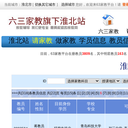
当前城市：
淮北市
[
切换其它城市
]
选择城市
您好，欢迎来63家教平台！请
登
六三家教
淮北站
请家教
做家教
学员信息
教员
目前，63家教平台在册教员
3809
名，其中明星教员
163
名
淮
ID
>>>共[318]条教员信息 共[22]页 每页[15]条
[1]
[2]
[3]
[4]
[5]
6
[7]
[8]
[9]
[10]
[11
教员
姓名
目前身份
学校
编号
性别
学历
专业
蒋教员
青岛科技大学