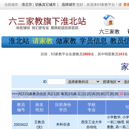
当前城市：
淮北市
[
切换其它城市
]
选择城市
您好，欢迎来63家教平台！请
登
六三家教
淮北站
请家教
做家教
学员信息
教员
目前，63家教平台在册教员
3809
名，其中明星教员
163
名
家
ID
>>>共[315]条教员信息 共[21]页 每页[15]条
[1]
[2]
[3]
[4]
[5]
[6]
[7]
[8]
[9]
10
[11
教员
姓名
目前身份
学校
编号
性别
学历
专业
小学数学, 小学
王教员
西安工业大学
一初二物理, 初
本科在读
2003422
(女)
自动化
奥数, 高一高二