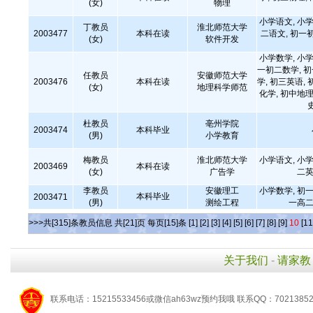
(女)
物理
小学语文, 小学
丁教员
淮北师范大学
2003477
本科在读
二语文, 初一
(女)
软件开发
小学数学, 小学
一初二数学, 
任教员
安徽师范大学
2003476
本科在读
学, 初三英语, 
(女)
地理科学师范
化学, 初中地理
杜教员
亳州学院
2003474
本科毕业
(男)
小学教育
梅教员
淮北师范大学
小学语文, 小学
2003469
本科在读
(女)
广告学
二英
李教员
安徽理工
小学数学, 初一
本科毕业
2003471
(男)
测绘工程
一高二
>>>共[315]条教员信息 共[21]页 每页[15]条
[1]
[2]
[3]
[4]
[5]
[6]
[7]
[8]
[9]
10
[11
关于我们
-
请家教
联系电话：15215533456或微信ah63wz预约我哦 联系QQ：7021385