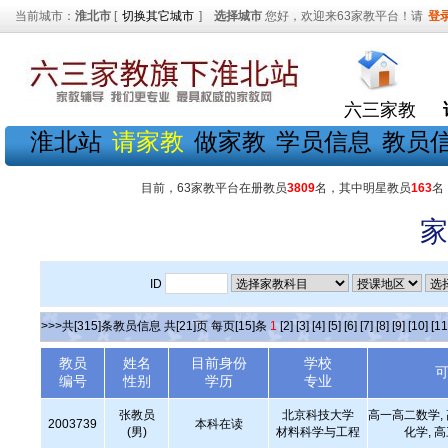
当前城市：
淮北市
[
切换其它城市
]
选择城市
您好，欢迎来63家教平台！请
登
六三家教
淮北站
请家教
做家教
学员信息
教员
目前，63家教平台在册教员
3809
名，其中明星教员
163
名
家
ID
>>>共[315]条教员信息 共[21]页 每页[15]条
1
[2]
[3]
[4]
[5]
[6]
[7]
[8]
[9]
[10]
[11
教员
姓名
目前身份
学校
编号
性别
学历
专业
张教员
北京科技大学
高一高二数学,
2003739
本科在读
(男)
材料科学与工程
化学, 