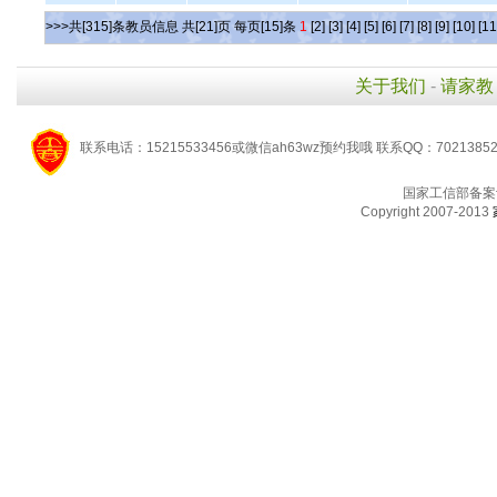
>>>共[315]条教员信息 共[21]页 每页[15]条
1
[2]
[3]
[4]
[5]
[6]
[7]
[8]
[9]
[10]
[11
关于我们
-
请家教
联系电话：15215533456或微信ah63wz预约我哦 联系QQ：7021385
国家工信部备案
Copyright 2007-2013