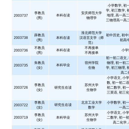
小学数学, 初
学, 初三数学, 
李教员
安庆师范大学
本科在读
地理, 高一高二
2003737
(男)
物理学
三物理高一高
淮北师范大学
薛教员
初中历史, 初
2003738
本科在读
汉语言文学（师
(男)
初高
范）
不教员
不再接单
本科在读
小学
2003736
(男)
不再接单
初一初二语文,
朱教员
宿州学院
物理, 初一初二
本科毕业
2003735
(女)
生物
学, 初三物理, 
高二
小学语文, 小学
数, 初一初二语
李教员
苏州大学
2003726
研究生在读
初二数学, 初一
(女)
生物学
三英语, 初三化
李教员
北京工业大学
小学数学, 初一
研究生在读
2003722
(女)
数学
一高二
小学语文, 小学
李教员
苏州大学
2003719
本科毕业
二数学, 初一初
(女)
生物学
高二化学,