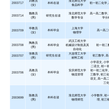
刘教员
淮北师范大学
2003717
本科在读
初一初二化学,
(女)
食品科学
魏教员
淮北师范大学
高一高二数学,
2003714
研究生在读
(男)
数学专业
学分
毕教员
上海大学
本科毕业
高一高二
2003709
(女)
物理学
武汉工程大学
陶教员
2003708
本科毕业
机械设计制造及其
初一初二
(男)
自动化
张教员
大连理工大学
研究生在读
初三数学, 
2003707
(男)
材料工程
小学语文, 小学
二语文, 初一
高教员
安庆师范大学
初一初二化学, 
本科毕业
2003706
(女)
物流管理
三数学, 初三化
语文, 高一高二
三化
陈教员
淮北师范大学
小学数学, 初
本科在读
2003699
(男)
物理师范
理, 初三