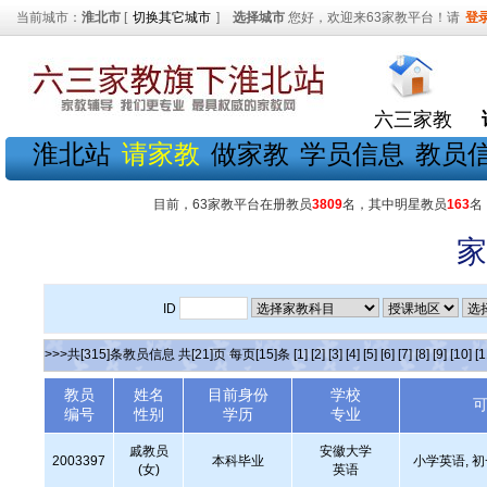
当前城市：
淮北市
[
切换其它城市
]
选择城市
您好，欢迎来63家教平台！请
登
六三家教
淮北站
请家教
做家教
学员信息
教员
目前，63家教平台在册教员
3809
名，其中明星教员
163
名
家
ID
>>>共[315]条教员信息 共[21]页 每页[15]条
[1]
[2]
[3]
[4]
[5]
[6]
[7]
[8]
[9]
[10]
[1
教员
姓名
目前身份
学校
编号
性别
学历
专业
戚教员
安徽大学
2003397
本科毕业
小学英语, 
(女)
英语