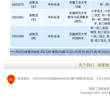
赵教员
安徽工业大学
本科在读
初一初
2003375
(女)
冶金
小学语文, 小学
安徽师范大学
陈教员
二语文, 初一
本科在读
数学与应用数学
2003381
(女)
初一初二物理,
（师范）
学, 初三物理
初一初二英语,
物理, 初三语文,
赵教员
安徽师范大学
2003380
本科在读
一高二语文, 
(男)
环境科学
理, 高三语文, 
>>>共[315]条教员信息 共[21]页 每页[15]条
[1]
[2]
[3]
[4]
[5]
[6]
[7]
[8]
[9]
[10]
[1
关于我们
-
请家教
联系电话：15215533456或微信ah63wz预约我哦 联系QQ：7021385
国家工信部备案
Copyright 2007-2013