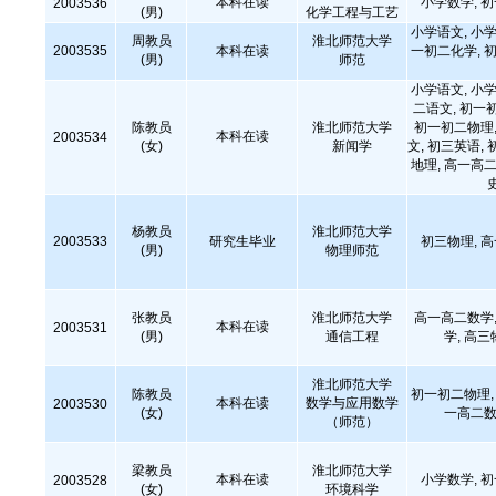
本科在读
小学数学, 
2003536
(男)
化学工程与工艺
小学语文, 小学
周教员
淮北师范大学
2003535
本科在读
一初二化学, 初
(男)
师范
小学语文, 小学
二语文, 初一
陈教员
淮北师范大学
初一初二物理,
本科在读
2003534
(女)
新闻学
文, 初三英语, 
地理, 高一高二
杨教员
淮北师范大学
2003533
研究生毕业
初三物理, 
(男)
物理师范
张教员
淮北师范大学
高一高二数学,
本科在读
2003531
(男)
通信工程
学, 高三
淮北师范大学
陈教员
初一初二物理, 
本科在读
数学与应用数学
2003530
(女)
一高二数
（师范）
梁教员
淮北师范大学
本科在读
小学数学, 
2003528
(女)
环境科学