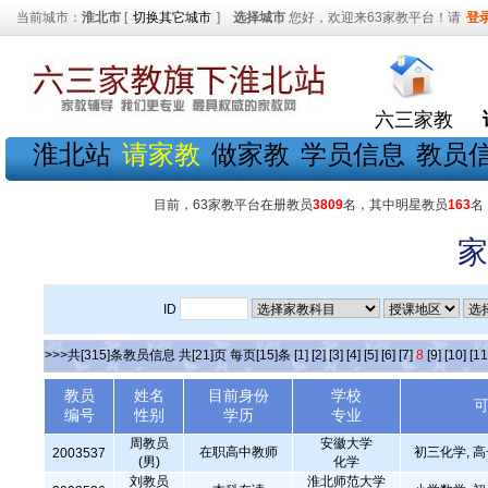
当前城市：
淮北市
[
切换其它城市
]
选择城市
您好，欢迎来63家教平台！请
登
六三家教
淮北站
请家教
做家教
学员信息
教员
目前，63家教平台在册教员
3809
名，其中明星教员
163
名
家
ID
>>>共[315]条教员信息 共[21]页 每页[15]条
[1]
[2]
[3]
[4]
[5]
[6]
[7]
8
[9]
[10]
[11
教员
姓名
目前身份
学校
编号
性别
学历
专业
周教员
安徽大学
在职高中教师
初三化学, 
2003537
(男)
化学
刘教员
淮北师范大学