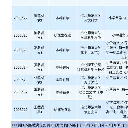
梁教员
淮北师范大学
2003527
本科在读
小学数学, 
(女)
环境科学
陈教员
淮北师范大学
研究生在读
小学语文,
2003526
(女)
学科教学思政
小学语文, 小学
罗教员
淮北师范大学
二语文, 初一
本科在读
2003525
(女)
化学（师范）
初一初二化学, 
三化
小学语文, 小学
黄教员
淮北理工学院
2003524
本科在读
二语文, 初一
(女)
计算机科学与技术
初三英语, 
张教员
淮北师范大学
小学语文, 小学
本科在读
2003523
(女)
英语师范
淮北师范大学
李教员
小学语文, 初一
2003409
本科在读
汉语言文学（师
(女)
范）
小学语文, 小学
王教员
淮北师范大学
一初二数学, 
研究生在读
2003520
(男)
信息安全
高一高二语文, 
基
>>>共[315]条教员信息 共[21]页 每页[15]条
[1]
[2]
[3]
[4]
[5]
[6]
[7]
8
[9]
[10]
[11