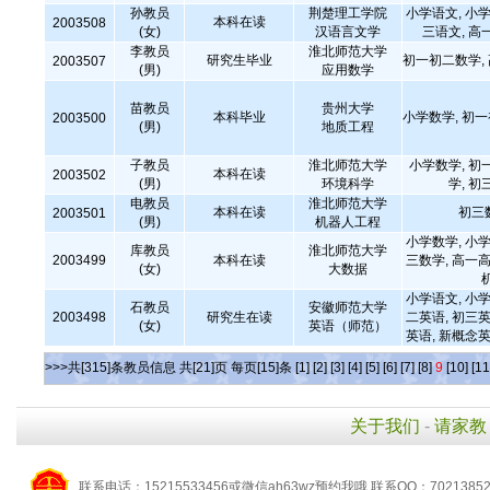
孙教员
荆楚理工学院
小学语文, 小学
本科在读
2003508
(女)
汉语言文学
三语文, 高
李教员
淮北师范大学
研究生毕业
初一初二数学,
2003507
(男)
应用数学
苗教员
贵州大学
本科毕业
小学数学, 初
2003500
(男)
地质工程
子教员
淮北师范大学
小学数学, 初
本科在读
2003502
(男)
环境科学
学, 初
电教员
淮北师范大学
本科在读
初三
2003501
(男)
机器人工程
小学数学, 小学
库教员
淮北师范大学
2003499
本科在读
三数学, 高一高
(女)
大数据
小学语文, 小学
石教员
安徽师范大学
2003498
研究生在读
二英语, 初三英
(女)
英语（师范）
英语, 新概念英
>>>共[315]条教员信息 共[21]页 每页[15]条
[1]
[2]
[3]
[4]
[5]
[6]
[7]
[8]
9
[10]
[11
关于我们
-
请家教
联系电话：15215533456或微信ah63wz预约我哦 联系QQ：7021385