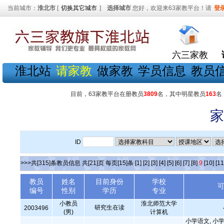
当前城市：
淮北市
[
切换其它城市
]
选择城市
您好，欢迎来63家教平台！请
登
六三家教
淮北站
请家教
做家教
学员信息
教员
目前，63家教平台在册教员
3809
名，其中明星教员
163
名
家
ID
>>>共[315]条教员信息 共[21]页 每页[15]条
[1]
[2]
[3]
[4]
[5]
[6]
[7]
[8]
9
[10]
[11
教员
姓名
目前身份
学校
编号
性别
学历
专业
小教员
淮北师范大学
研究生在读
2003496
(男)
计算机
小学语文, 小学