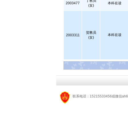
丁教员
2003477
本科在读
(女)
贺教员
本科在读
2003311
(女)
联系电话：15215533456或微信ah6