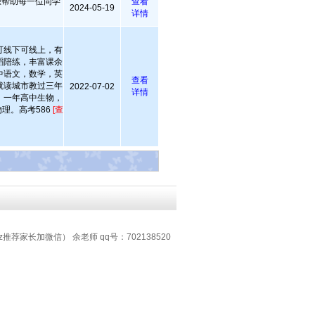
想帮助每一位同学
查看
2024-05-19
详情
可线下可线上，有
蹈陪练，丰富课余
中语文，数学，英
查看
就读城市教过三年
2022-07-02
详情
，一年高中生物，
理。高考586
[查
z推荐家长加微信） 余老师 qq号：702138520