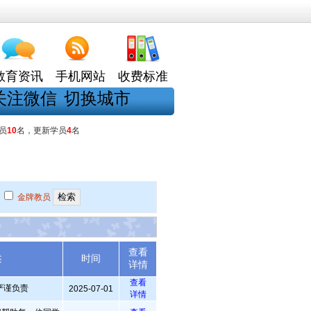
教育资讯
手机网站
收费标准
关注微信
切换城市
员
10
名，更新学员
4
名
金牌教员
查看
述
时间
详情
查看
严谨负责
2025-07-01
详情