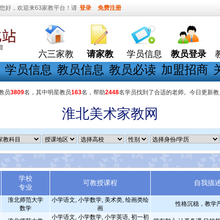
您好，欢迎来63家教平台！请
登录
免费注册
六三家教
请家教
学员信息
教员登录
学员信息
教员信息
教员必读
加盟招商
教员
3809
名，其中明星教员
163
名，帮助
2448
名学员找到了合适的老师。今日更新教
淮北美术家教网
学校
可教授课程
自我描
专业
淮北师范大学
小学语文, 小学数学, 美术类, 绘画类绘
性格沉稳，教学
数学
画
小学语文, 小学数学, 小学英语, 初一初