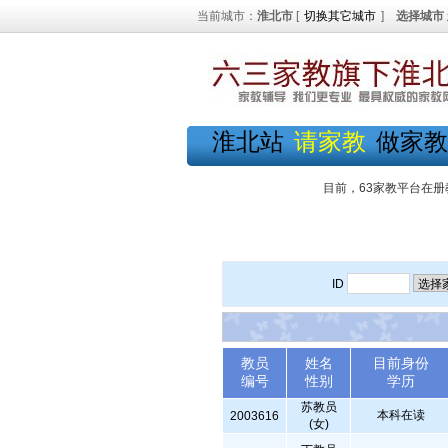
当前城市：
淮北市
[
切换其它城市
]
选择城市
淮北站
请家教
做家教
目前，63家教平台在册
ID
教员
姓名
目前身份
编号
性别
学历
苏教员
本科在读
2003616
(女)