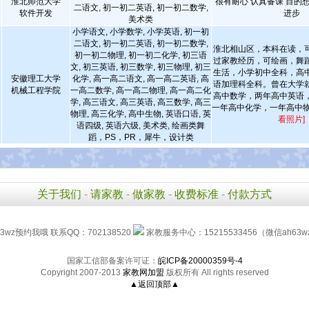
淮北师范大学
很有耐心 认真备课 目的
二语文, 初一初二英语, 初一初二数学,
软件开发
进步
美术类
小学语文, 小学数学, 小学英语, 初一初
二语文, 初一初二英语, 初一初二数学,
淮北相山区，本科在读，
初一初二物理, 初一初二化学, 初三语
过家教经历，可绘画，舞
文, 初三英语, 初三数学, 初三物理, 初三
生活，小学初中全科，高
安徽理工大学
化学, 高一高二语文, 高一高二英语, 高
语加理科全科。曾在大学
机械工程学院
一高二数学, 高一高二物理, 高一高二化
高中数学，两年高中英语
学, 高三语文, 高三英语, 高三数学, 高三
一年高中化学，一年高中物
物理, 高三化学, 高中生物, 英语口语, 英
看照片]
语四级, 英语六级, 美术类, 绘画类舞
蹈，PS，PR，犀牛，设计类
关于我们
-
请家教
-
做家教
-
收费标准
-
付款方式
3wz预约我哦 联系QQ：702138520
家教服务中心：15215533456（微信ah63w
国家工信部备案许可证：
皖ICP备20000359号-4
Copyright 2007-2013
家教网加盟
版权所有 All rights reserved
▲返回顶部▲