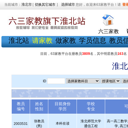
当前城市：
淮北市
[
切换其它城市
]
选择城市
您好，欢迎来63家教平台！请
登
六三家教
淮北站
请家教
做家教
学员信息
教员
目前，63家教平台在册教员
3809
名，其中明星教员
163
名
淮北
ID
教员
姓名
目前身份
学校
编号
性别
学历
专业
张教员
淮北师范大学
高一高二数学,
本科在读
2003531
(男)
通信工程
学, 高三