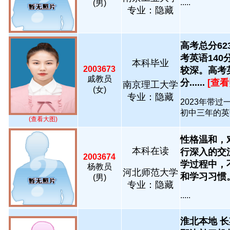
.....
(男)
专业：隐藏
高考总分62
考英语140
本科毕业
2003673
较深。高考
戚教员
分......
[查看
南京理工大学
(女)
专业：隐藏
2023年带
初中三年的英语
(查看大图)
性格温和，
本科在读
行深入的交
2003674
学过程中，
杨教员
河北师范大学
和学习习惯。致.
(男)
专业：隐藏
.....
淮北本地 