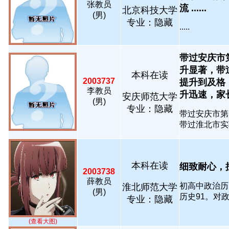
张教员
流 ......
北京科技大学
(男)
专业：隐藏
.....
带过安庆市
升显著，带
本科在读
2003737
提升到及格
李教员
升迅速，家长反.
安庆师范大学
(男)
专业：隐藏
带过安庆市第
带过淮北市实验
本科在读
细致耐心，擅长
2003738
薛教员
初高中政治历
淮北师范大学
(男)
历史91。对政
专业：隐藏
(查看大图)