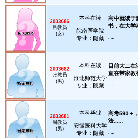
本科在读
高中就读于
2003686
书，在大学期
吕教员
皖南医学院
(女)
.....
专业：隐藏
本科在读
目前大二在
2003682
直在带家教很有
张教员
淮北师范大学
(男)
.....
专业：隐藏
本科毕业
高考590
2003681
法......
周教员
安徽医科大学
(男)
.....
专业：隐藏