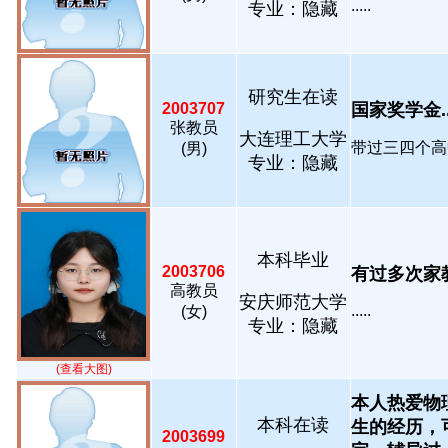
.....
专业：隐藏
研究生在读
2003707
国家奖学金...
张教员
大连理工大学
带过三四个高中
(男)
专业：隐藏
本科毕业
2003706
有过多次家教辅
高教员
安庆师范大学
.....
(女)
专业：隐藏
(查看大图)
本人热爱物理
本科在读
生的经历，
2003699