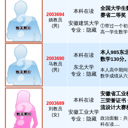
全国大学生
本科在读
2003694
赛省二等奖，
姚教员
安徽建筑大学
(男)
①带过一个初
专业：隐藏
高一学生数学，
本人985东
本科在读
2003690
数学130分。..
马教员
东北大学
(男)
本人高中期间
专业：隐藏
数学成绩从六七
安徽省工业
本科在读
三荣誉证书
2003689
流设计大赛校赛
刘教员
安徽工业大学
(女)
政治面貌：共
专业：隐藏
科在读.....