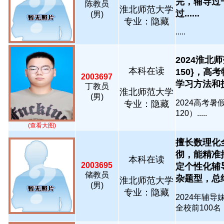
完，辅导过
陈教员
淮北师范大学
过......
(男)
专业：隐藏
.....
2024淮北
本科在读
150}，高
2003697
学习方法和技巧.
丁教员
淮北师范大学
(男)
2024高考
专业：隐藏
120）.....
(查看大图)
擅长数理化
彻，能精准
本科在读
2003695
定个性化辅
储教员
杂题型，总结解
淮北师范大学
(男)
专业：隐藏
2024年辅
全校前100名，