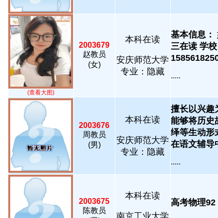
基本信息： 
本科在读
2003679
三在读 学
赵教员
158561825
安庆师范大学
(女)
专业：隐藏
.....
(查看大图)
擅长以兴趣
本科在读
能够将历史
2003676
绎等生动形
周教员
安庆师范大学
在语文辅导中，.
(男)
专业：隐藏
.....
本科在读
2003675
高考物理92，英
陈教员
南京工业大学