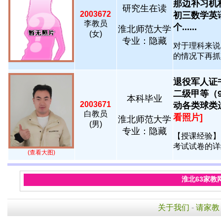
那边补习机
研究生在读
2003672
初三数学英
李教员
个......
淮北师范大学
(女)
专业：隐藏
对于理科来说
的情况下再抓其
退役军人证
二级甲等（
本科毕业
2003671
动各类球类运
白教员
看照片]
淮北师范大学
(男)
专业：隐藏
【授课经验】
考试试卷的详细
(查看大图)
淮北63家教
关于我们
-
请家教