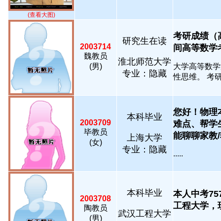
(查看大图)
考研成绩（高
研究生在读
2003714
间高等数学考试
魏教员
淮北师范大学
(男)
大学高等数学
专业：隐藏
性思维。 考研高
您好！物理
本科毕业
2003709
难点、帮学
毕教员
能聊聊家教/辅
上海大学
(女)
专业：隐藏
.....
本科毕业
本人中考7
2003708
工程大学，现
陶教员
武汉工程大学
(男)