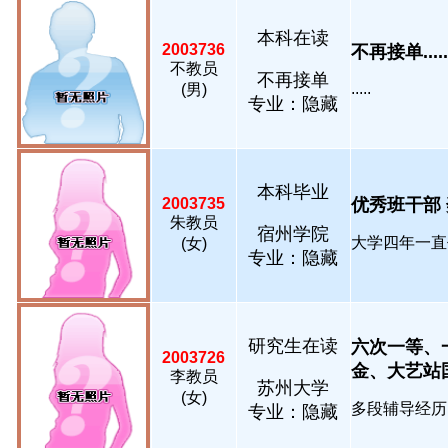
本科在读
2003736
不再接单.....
不教员
不再接单
.....
(男)
专业：隐藏
本科毕业
2003735
优秀班干部 奖学
朱教员
宿州学院
大学四年一直
(女)
专业：隐藏
研究生在读
六次一等、
2003726
金、大艺站国三
李教员
苏州大学
(女)
多段辅导经历，
专业：隐藏