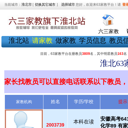
当前城市：
淮北市
[
切换其它城市
]
选择城市
您好，欢迎来63家教平台！请
登
六三家教
淮北站
请家教
做家教
学员信息
教员
目前，63家教平台在册教员
3809
名，其中明星教员
163
名
淮北6
家长找教员可以直接电话联系以下教员，
姓名
学历/学校
提示
家教机构
安徽高考64
本科在读
2003739
化学89 有