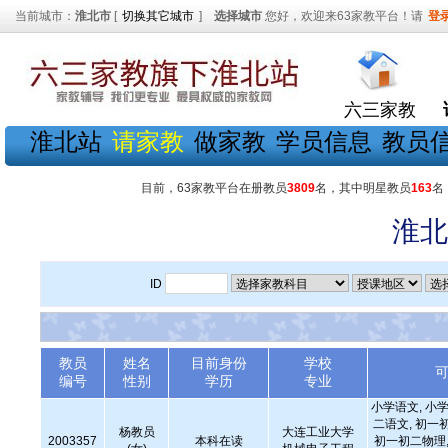
当前城市：
淮北市
[
切换其它城市
]
选择城市
您好，欢迎来63家教平台！请
登
六三家教
淮北站
请家教
做家教
学员信息
教员
目前，63家教平台在册教员
3809
名，其中明星教员
163
名
淮北
ID
教员
姓名
目前身份
学校
编号
性别
学历
专业
小学语文, 小学
二语文, 初一
杨教员
大连工业大学
2003357
本科在读
初一初二物理,