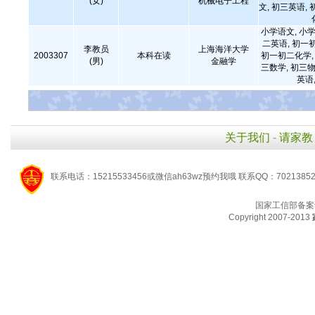
(女)
机械电子工程
文, 初三英语, 
小学语文, 小学
二英语, 初一
李教员
上海海洋大学
2003307
本科在读
初一初二化学, 
(男)
金融学
三数学, 初三物
英语
关于我们
-
请家教
联系电话：15215533456或微信ah63wz预约我哦 联系QQ：7021385
国家工信部备案
Copyright 2007-2013