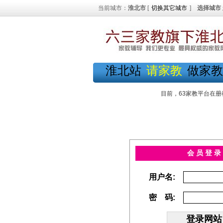
当前城市：
淮北市
[
切换其它城市
]
选择城市
淮北站
请家教
做家教
目前，63家教平台在册
会 员 登 录
用户名:
密 码: