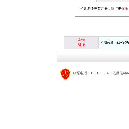
如果您还没有注册，请点击
这里
友情
芜湖家教
徐州家
链接
联系电话：15215533456或微信ah6