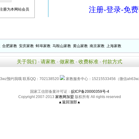
注册-登录-免
注册为本网站会员
教
合肥家教
安庆家教
蚌埠家教
马鞍山家教
黄山家教
南京家教
上海家教
关于我们
-
请家教
-
做家教
-
收费标准
-
付款方式
3wz预约我哦 联系QQ：702138520
家教服务中心：15215533456（微信ah63w
国家工信部备案许可证：
皖ICP备20000359号-4
Copyright 2007-2013
家教网加盟
版权所有 All rights reserved
▲返回顶部▲