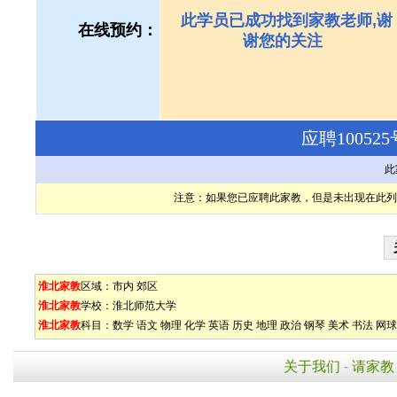
此学员已成功找到家教老师,谢
在线预约：
谢您的关注
应聘1005
此
注意：如果您已应聘此家教，但是未出现在此列
淮北家教
区域：
市内
郊区
淮北家教
学校：
淮北师范大学
淮北家教
科目：
数学
语文
物理
化学
英语
历史
地理
政治
钢琴
美术
书法
网球
关于我们
-
请家教