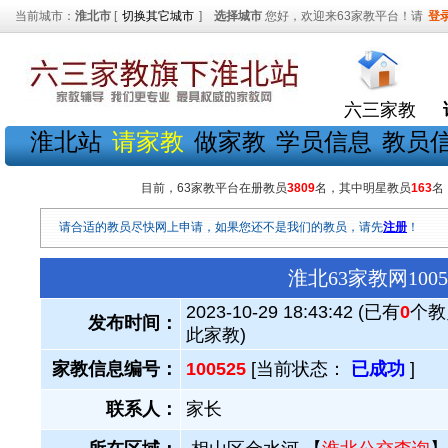
当前城市：
淮北市
[
切换其它城市
]
选择城市
您好，欢迎来63家教平台！请
登
六三家教
淮北站
请家教
做家教
学员信息
教员
目前，63家教平台在册教员
3809
名，其中明星教员
163
名
请合适的教员尽快网上申请，如果您还不是我们的教员，请先
注册
！
淮北63家教网10
2023-10-29 18:43:42 (已有
0
个教
发布时间：
此家教)
家教信息编号：
100525
[当前状态：
已成功
]
联系人：
家长