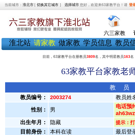
当前城市：
淮北市
[
切换其它城市
]
选择城市
您好，欢迎来63家教平台！请
登
六三家教
淮北站
请家教
做家教
学员信息
教员
目前，63家教平台在册教员
3809
名，其中明星教员
163
名
63家教平台家教老师
教 员
教员编号：
2003274
教员姓
电话预约
性别：
男
ah63
出生年月：
隐藏
提示：打
目前身份：
本科在读
最后登录：