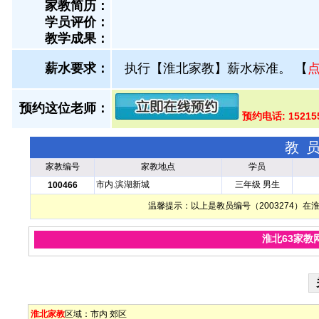
家教简历：
学员评价：
教学成果：
薪水要求：
执行【淮北家教】薪水标准。
【
预约这位老师：
预约电话: 1521
教
家教编号
家教地点
学员
市内.滨湖新城
三年级 男生
100466
温馨提示：以上是教员编号（2003274）
淮北63家教
淮北家教
区域：
市内
郊区