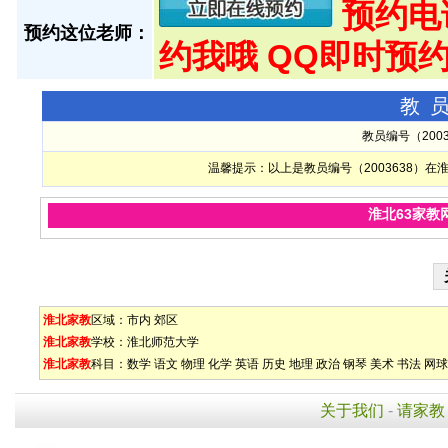
预约电话:
预约这位老师：
约我哦 QQ即时预约
教
教员编号（200
温馨提示：以上是教员编号（2003638）
淮北63家教
淮北家教
区域：
市内
郊区
淮北家教
学校：
淮北师范大学
淮北家教
科目：
数学
语文
物理
化学
英语
历史
地理
政治
钢琴
美术
书法
网球
关于我们
-
请家教