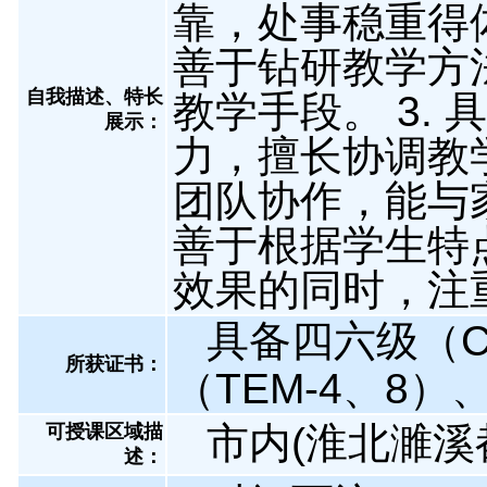
靠，处事稳重得体
善于钻研教学方
自我描述、特长
教学手段。 3.
展示
：
力，擅长协调教
团队协作，能与家
善于根据学生特
效果的同时，注
具备四六级（C
所获证书
：
（TEM-4、8
市内(淮北濉溪
可授课区域描
述：