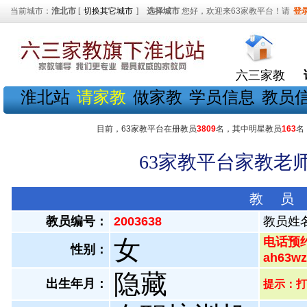
当前城市：
淮北市
[
切换其它城市
]
选择城市
您好，欢迎来63家教平台！请
登
六三家教
淮北站
请家教
做家教
学员信息
教员
目前，63家教平台在册教员
3809
名，其中明星教员
163
名
63家教平台家教老师
教 员
教员编号：
2003638
教员姓
女
电话预约
性别：
ah63
隐藏
出生年月：
提示：打