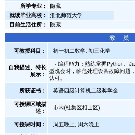
所学专业：
隐藏
就读毕业高校：
淮北师范大学
目前生活住所：
隐藏
教 员
可教授科目：
初一初二数学, 初三化学
- 编程能力：熟练掌握Python
自我描述、特长
型晚会时，临危处理设备故障问题
展示
：
认可。
所获证书
：
英语四级计算机二级奖学金
可授课区域描
市内(杜集区相山区)
述：
可授课时间：
周五晚上, 周六晚上