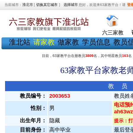
当前城市：
淮北市
[
切换其它城市
]
选择城市
您好，欢迎来63家教平台！请
登
六三家教
淮北站
请家教
做家教
学员信息
教员
目前，63家教平台在册教员
3809
名，其中明星教员
163
名
63家教平台家教老师
教 员
教员编号：
2003653
教员姓
电话预约
性别：
男
ah63
出生年月：
隐藏
提示：打
目前身份：
高中毕业
最后登录：