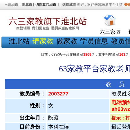
当前城市：
淮北市
[
切换其它城市
]
选择城市
您好，欢迎来63家教平台！请
登
六三家教
淮北站
请家教
做家教
学员信息
教员
目前，63家教平台在册教员
3809
名，其中明星教员
163
名
63家教平台家教老师
教 员
教员编号：
2003277
教员姓
电话预约
性别：
女
ah63
出生年月：
隐藏
提示：打
目前身份：
本科在读
最后登录：