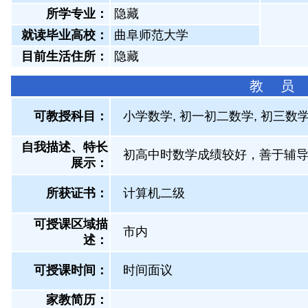
所学专业：
隐藏
就读毕业高校：
曲阜师范大学
目前生活住所：
隐藏
教 员
可教授科目：
小学数学, 初一初二数学, 初三数
自我描述、特长
初高中时数学成绩较好，善于辅
展示
：
所获证书
：
计算机二级
可授课区域描
市内
述：
可授课时间：
时间面议
家教简历：