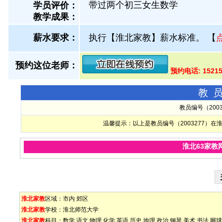
带过两个初三女生数学
学员评价：
教学成果：
薪水要求：
执行【淮北家教】薪水标准。
【
预约这位老师：
预约电话: 1521
教
教员编号（200
温馨提示：以上是教员编号（2003277）
淮北63家教
淮北家教
区域：
市内
郊区
淮北家教
学校：
淮北师范大学
淮北家教
科目：
数学
语文
物理
化学
英语
历史
地理
政治
钢琴
美术
书法
网球