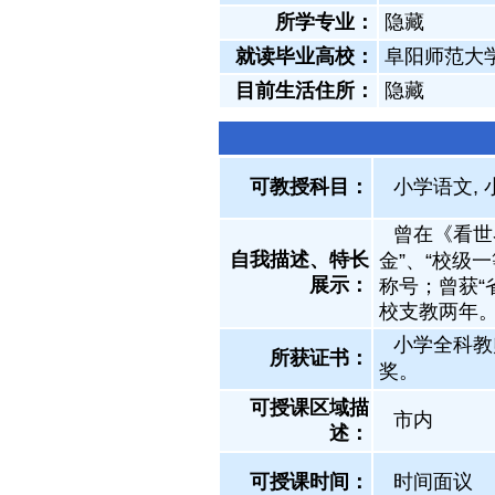
所学专业：
隐藏
就读毕业高校：
阜阳师范大
目前生活住所：
隐藏
可教授科目：
小学语文, 
曾在《看世
自我描述、特长
金”、“校级
展示
：
称号；曾获“
校支教两年
小学全科教
所获证书
：
奖。
可授课区域描
市内
述：
可授课时间：
时间面议