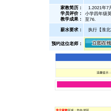
家教简历：
1.202
学员评价：
小学四年级英
教学成果：
至76.
薪水要求：
执行【淮北
预约这位老师：
温馨提示：
淮北家教
区域：
市内
郊区