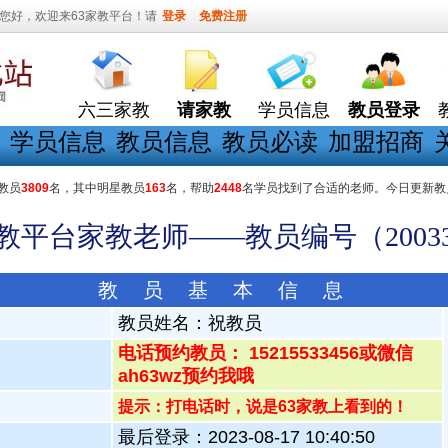
您好，欢迎来63家教平台！请
登录
免费注册
六三家教
请家教
学员信息
教员登录
学员信息
教员信息
教员必读
加盟招商
教员
3809
名，其中明星教员
163
名，帮助
2448
名学员找到了合适的老师。今日更新教
家教平台家教老师——教员编号（20033
教 员 基 本 信 息
教员姓名：
祝教员
电话预约教员： 15215533456或微信
ah63wz预约我哦
提示：打电话时，说是63家教上看到的！
最后登录：2023-08-17 10:40:50