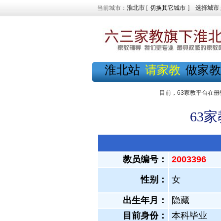
当前城市：
淮北市
[
切换其它城市
]
选择城市
淮北站
请家教
做家教
目前，63家教平台在册
63
教员编号：
2003396
性别：
女
出生年月：
隐藏
目前身份：
本科毕业