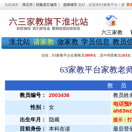
当前城市：
淮北市
[
切换其它城市
]
选择城市
您好，欢迎来63家教平台！请
登
六三家教
淮北站
请家教
做家教
学员信息
教员
目前，63家教平台在册教员
3809
名，其中明星教员
163
名
63家教平台家教老师
教 员
教员编号：
2003436
教员姓
电话预约
性别：
女
ah63
出生年月：
隐藏
提示：打
目前身份：
本科在读
最后登录：