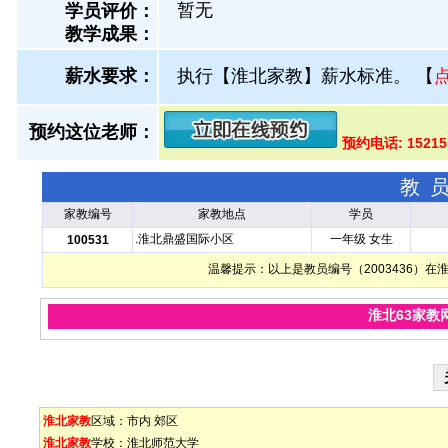
暂无
学员评价：
教学成果：
薪水要求：
执行【淮北家教】薪水标准。
【
预约这位老师：
预约电话: 1521
教
家教编号
家教地点
学员
.淮北鼎盛国际小区
一年级 女生
100531
温馨提示：以上是教员编号（2003436）
淮北63家教
淮北家教
区域：
市内
郊区
淮北家教
学校：
淮北师范大学