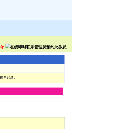
约:
部接单记录。