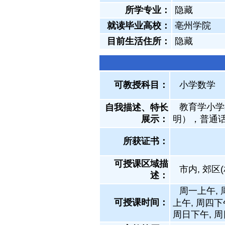
所学专业：
隐藏
就读毕业高校：
亳州学院
目前生活住所：
隐藏
可教授科目：
小学数学
教育学小学
自我描述、特长
展示
：
明），普通
所获证书
：
可授课区域描
市内, 郊区
述：
周一上午, 
可授课时间：
上午, 周四下
周日下午, 