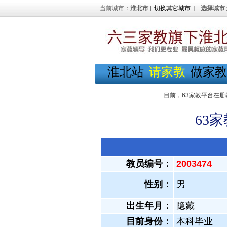
当前城市：
淮北市
[
切换其它城市
]
选择城市
淮北站
请家教
做家教
目前，63家教平台在册
63
教员编号：
2003474
性别：
男
出生年月：
隐藏
目前身份：
本科毕业