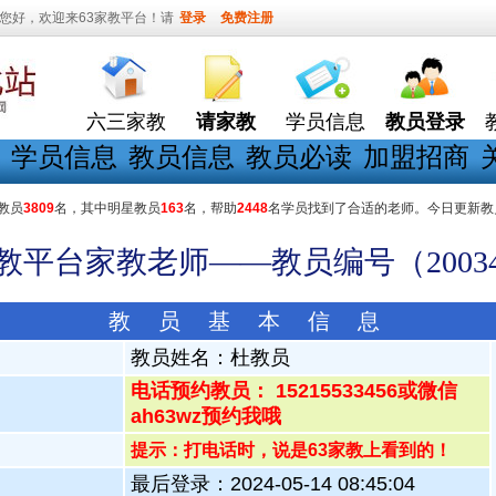
您好，欢迎来63家教平台！请
登录
免费注册
六三家教
请家教
学员信息
教员登录
学员信息
教员信息
教员必读
加盟招商
教员
3809
名，其中明星教员
163
名，帮助
2448
名学员找到了合适的老师。今日更新教
家教平台家教老师——教员编号（20034
教 员 基 本 信 息
教员姓名：
杜教员
电话预约教员： 15215533456或微信
ah63wz预约我哦
提示：打电话时，说是63家教上看到的！
最后登录：2024-05-14 08:45:04