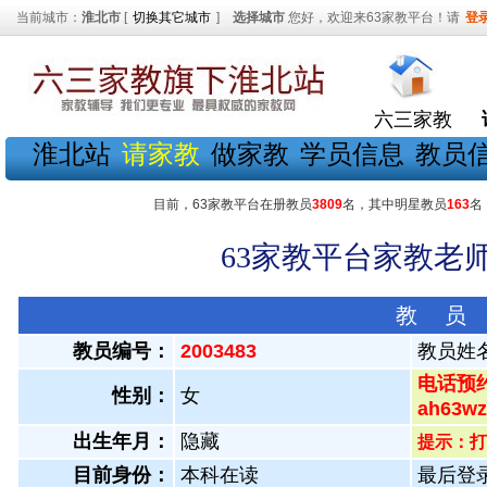
当前城市：
淮北市
[
切换其它城市
]
选择城市
您好，欢迎来63家教平台！请
登
六三家教
淮北站
请家教
做家教
学员信息
教员
目前，63家教平台在册教员
3809
名，其中明星教员
163
名
63家教平台家教老师
教 员
教员编号：
2003483
教员姓
电话预约
性别：
女
ah63
出生年月：
隐藏
提示：打
目前身份：
本科在读
最后登录：