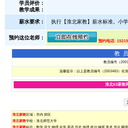
学员评价：
教学成果：
薪水要求：
执行【淮北家教】薪水标准。小学6
预约这位老师：
预约电话: 1521
教
教员编号（200
温馨提示：以上是教员编号（2003483）
淮北63家教
淮北家教
区域：
市内
郊区
淮北家教
学校：
淮北师范大学
淮北家教
科目：
数学
语文
物理
化学
英语
历史
地理
政治
钢琴
美术
书法
网球