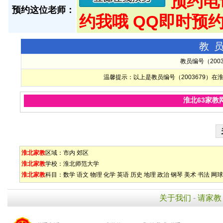
预约电话:
预约这位老师：
约我哦 QQ即时预约
教
教员编号（200
温馨提示：以上是教员编号（2003679）
淮北63家教
淮北家教
区域：
市内
郊区
淮北家教
学校：
淮北师范大学
淮北家教
科目：
数学
语文
物理
化学
英语
历史
地理
政治
钢琴
美术
书法
网球
关于我们
-
请家教