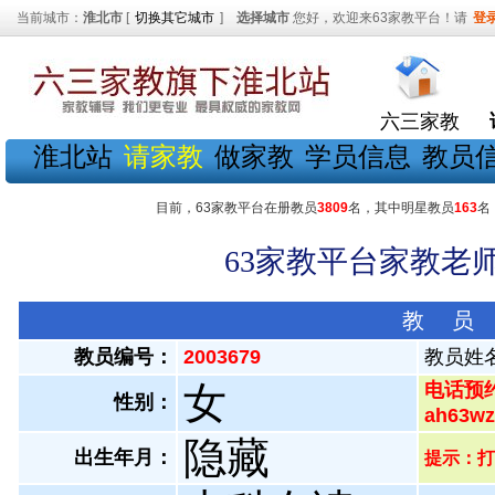
当前城市：
淮北市
[
切换其它城市
]
选择城市
您好，欢迎来63家教平台！请
登
六三家教
淮北站
请家教
做家教
学员信息
教员
目前，63家教平台在册教员
3809
名，其中明星教员
163
名
63家教平台家教老师
教 员
教员编号：
2003679
教员姓
女
电话预约
性别：
ah63
隐藏
出生年月：
提示：打